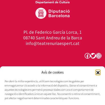
Pl. de Federico García Lorca, 1
08740 Sant Andreu de la Barca
info@teatrenuriaespert.cat
Faceboo
Twitte
Ins
Avís de cookies
Per oferir la millor experiència, utilitzem tecnologies com les galetes per
emmagatzemar i/o accedir a la informació del dispositiu. Donar el consentiment a
aquestes tecnologies ens permetrà processar dades com ara el comportament de
navegació o identificadors únics en aquest lloc. No consentir o retirar el consentiment,
pot afectar negativament determinades característiques i funcions.