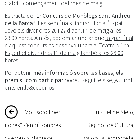
d’abril i començament del mes de maig.
Es tracta del
1r Concurs de Monòlegs Sant Andreu
de la Barca”
. Les semifinals tindran lloc a l’Espai
Jove els divendres 20 i 27 d’abril i 4 de maig a les
23:00 hores. A més, podem anunciar que
la gran final
d’aquest concurs es desenvoluparà al Teatre Núria
Espert el divendres 11 de maig també a les 23:00
hores
.
Per obtenir
més informació sobre les bases, els
premis i com participar
podeu seguir els seg&uuml
ents enlla&ccedil os:”
Navegació
“Molt soroll per
Luis Felipe Nieto,
d'entrades
no res” s’endú sonores
Regidor de Cultura,
ovacions a Manresa
valora la temporada.