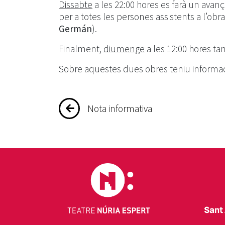
Dissabte
a les 22:00 hores es farà un ava
per a totes les persones assistents a l’obra
Germán
).
Finalment,
diumenge
a les 12:00 hores t
Sobre aquestes dues obres teniu informaci
Navegació
Nota informativa
d'entrades