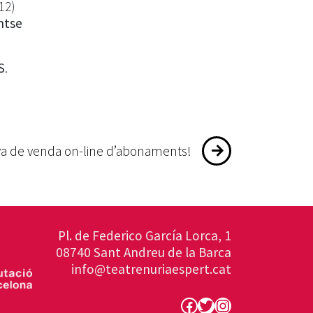
12)
ntse
S
.
a de venda on-line d’abonaments!
Pl. de Federico García Lorca, 1
08740 Sant Andreu de la Barca
info@teatrenuriaespert.cat
Facebook
Twitter
Instagram