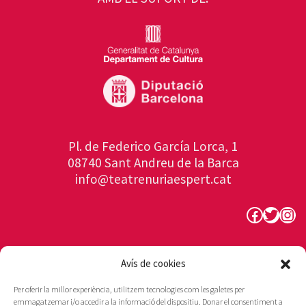
Pl. de Federico García Lorca, 1
08740 Sant Andreu de la Barca
info@teatrenuriaespert.cat
Faceboo
Twitte
Ins
Avís de cookies
Per oferir la millor experiència, utilitzem tecnologies com les galetes per
emmagatzemar i/o accedir a la informació del dispositiu. Donar el consentiment a