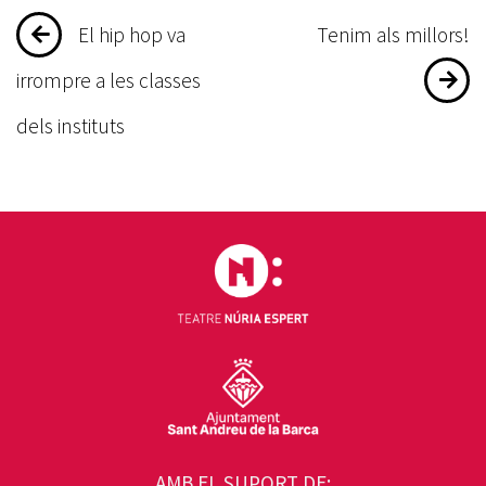
Navegació
El hip hop va
Tenim als millors!
d'entrades
irrompre a les classes
dels instituts
AMB EL SUPORT DE: