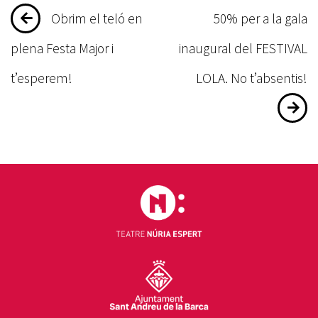
Navegació
Obrim el teló en
50% per a la gala
d'entrades
plena Festa Major i
inaugural del FESTIVAL
t’esperem!
LOLA. No t’absentis!