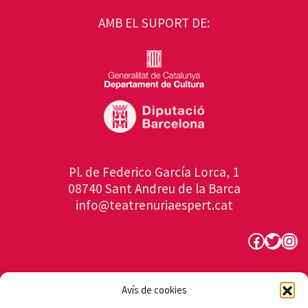
AMB EL SUPORT DE:
Pl. de Federico García Lorca, 1
08740 Sant Andreu de la Barca
info@teatrenuriaespert.cat
Faceboo
Twitte
Ins
Avís de cookies