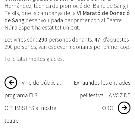
Hernández, tècnica de promoció del Banc de Sang i
Teixits, que la campanya de la
VI Marató de Donació
de Sang
desenvolupada per primer cop al Teatre
Núria Espert ha estat tot un èxit.
Les xifres són:
290
persones donants.
47
, d’aquestes
290 persones, van esdevenir donants per primer cop.
Felicitats i moltes gràcies.
Navegació
Vine de públic al
Exhaurides les entrades
d'entrades
programa ELS
pel festival LA VOZ DE
OPTIMISTES al nostre
ORO
teatre