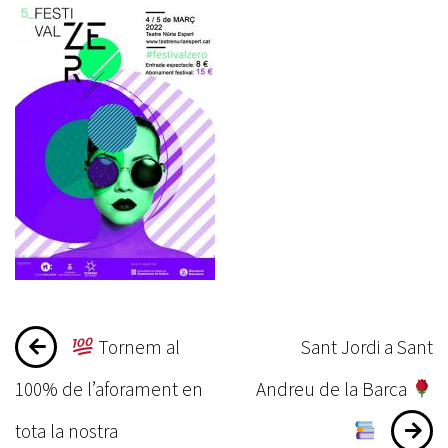
Navegació
Tornem al
Sant Jordi a Sant
d'entrades
100% de l’aforament en
Andreu de la Barca
tota la nostra