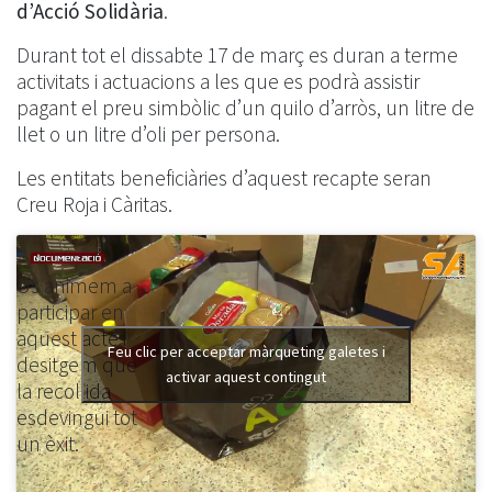
d’Acció Solidària
.
Durant tot el dissabte 17 de març es duran a terme
activitats i actuacions a les que es podrà assistir
pagant el preu simbòlic d’un quilo d’arròs, un litre de
llet o un litre d’oli per persona.
Les entitats beneficiàries d’aquest recapte seran
Creu Roja i Càritas.
Us animem a
participar en
aquest acte i
Feu clic per acceptar màrqueting galetes i
desitgem que
activar aquest contingut
la recollida
esdevingui tot
un èxit.