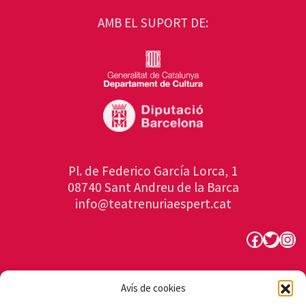
AMB EL SUPORT DE:
Pl. de Federico García Lorca, 1
08740 Sant Andreu de la Barca
info@teatrenuriaespert.cat
Faceboo
Twitte
Ins
Avís de cookies