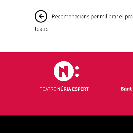
Navegació
Recomanacions per millorar el pro
d'entrades
teatre