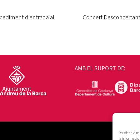
cediment d’entrada al
Concert Desconcertant 
AMB EL SUPORT DE:
Per oferir la 
la informació 