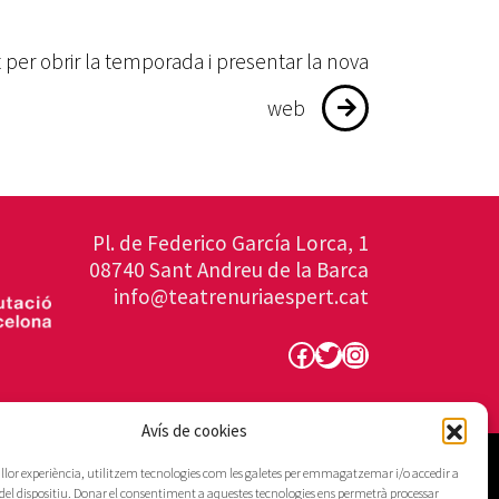
per obrir la temporada i presentar la nova
web
Pl. de Federico García Lorca, 1
08740 Sant Andreu de la Barca
info@teatrenuriaespert.cat
Facebook
Twitter
Instagram
Avís de cookies
millor experiència, utilitzem tecnologies com les galetes per emmagatzemar i/o accedir a
del dispositiu. Donar el consentiment a aquestes tecnologies ens permetrà processar