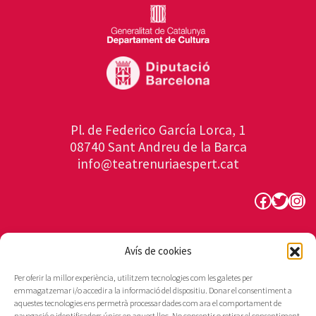
Pl. de Federico García Lorca, 1
08740 Sant Andreu de la Barca
info@teatrenuriaespert.cat
Faceboo
Twitte
Ins
Avís de cookies
Per oferir la millor experiència, utilitzem tecnologies com les galetes per
emmagatzemar i/o accedir a la informació del dispositiu. Donar el consentiment a
aquestes tecnologies ens permetrà processar dades com ara el comportament de
navegació o identificadors únics en aquest lloc. No consentir o retirar el consentiment,