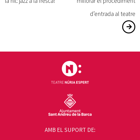
d'entrades
la nit: jazz a la fresca!
millorar el procediment
d’entrada al teatre
AMB EL SUPORT DE: