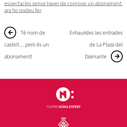
espectacles sense haver de comprar un abonament,
ara ho podeu fer
.
Navegació
Té nom de
Exhaurides les entrades
d'entrades
castell… però és un
de La Plaza del
abonament!
Diamante