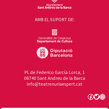
AMB EL SUPORT DE:
Pl. de Federico García Lorca, 1
08740 Sant Andreu de la Barca
info@teatrenuriaespert.cat
Faceboo
Twitte
Ins