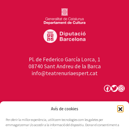
Pl. de Federico García Lorca, 1
08740 Sant Andreu de la Barca
info@teatrenuriaespert.cat
Faceboo
Twitte
Ins
Avís de cookies
Per oferir la millor experiència, utilitzem tecnologies com les galetes per
emmagatzemar i/o accedir a la informació del dispositiu. Donar el consentiment a