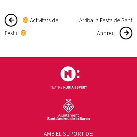
Navegació
Activitats del
Arriba la Festa de Sant
d'entrades
Festiu
Andreu
AMB EL SUPORT DE: