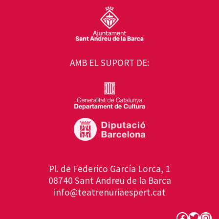
AMB EL SUPORT DE:
Pl. de Federico García Lorca, 1
08740 Sant Andreu de la Barca
info@teatrenuriaespert.cat
Faceboo
Twitte
Ins