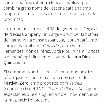
contemporània i oberta a tots els públics, que
combina grans noms de l’escena catalana amb
propostes familiars, creació actual i espectacles de
proximitat.
La temporada arrenca el
18 de gener
amb
Legado
,
de
Nexus Company
, un viatge vibrant per la història
del flamenc i la dansa espanyola, i continuarà amb
comèdies d’èxit com
Cunyades
, amb Fermí
Fernàndez, Mònica Pérez, Jordi Ríos i Miriam Tortosa,
o el monòleg íntim i emotiu
Mary
, de
Lara Díez
Quintanilla
.
El compromís amb la creació contemporània i el
públic jove es concreta en una nova edició del
Festival Zero
, amb propostes com
Tarsius
(coproducció del TNC),
Teatre de Paper
i
Nozing
, tres
espectacles que dialoguen amb el moviment, el so,
la imaginació i el present.