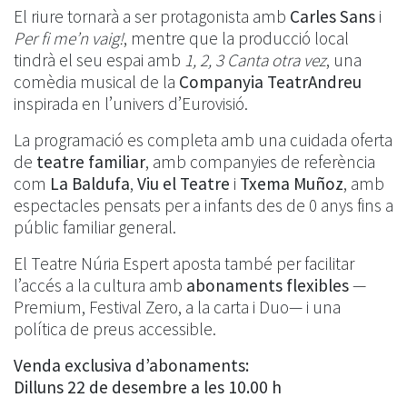
El riure tornarà a ser protagonista amb
Carles Sans
i
Per fi me’n vaig!
, mentre que la producció local
tindrà el seu espai amb
1, 2, 3 Canta otra vez
, una
comèdia musical de la
Companyia TeatrAndreu
inspirada en l’univers d’Eurovisió.
La programació es completa amb una cuidada oferta
de
teatre familiar
, amb companyies de referència
com
La Baldufa
,
Viu el Teatre
i
Txema Muñoz
, amb
espectacles pensats per a infants des de 0 anys fins a
públic familiar general.
El Teatre Núria Espert aposta també per facilitar
l’accés a la cultura amb
abonaments flexibles
—
Premium, Festival Zero, a la carta i Duo— i una
política de preus accessible.
Venda exclusiva d’abonaments:
Dilluns 22 de desembre a les 10.00 h