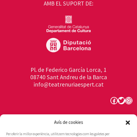
AMB EL SUPORT DE:
Pl. de Federico García Lorca, 1
08740 Sant Andreu de la Barca
info@teatrenuriaespert.cat
Faceboo
Twitte
Ins
Avís de cookies
Per oferir la millor experiència, utilitzem tecnologies com les galetes per