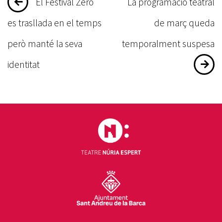
Navegació
El Festival Zero
La programació teatral
d'entrades
es trasllada en el temps
de març queda
però manté la seva
temporalment suspesa
identitat