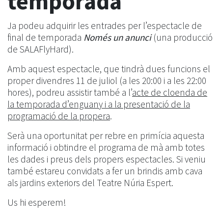
temporada
Ja podeu adquirir les entrades per l’espectacle de
final de temporada
Només un anunci
(una producció
de SALAFlyHard).
Amb aquest espectacle, que tindrà dues funcions el
proper divendres 11 de juliol (a les 20:00 i a les 22:00
hores), podreu assistir també a l’
acte de cloenda de
la temporada d’enguany i a la presentació de la
programació de la propera
.
Serà una oportunitat per rebre en primícia aquesta
informació i obtindre el programa de mà amb totes
les dades i preus dels propers espectacles. Si veniu
també estareu convidats a fer un brindis amb cava
als jardins exteriors del Teatre Núria Espert.
Us hi esperem!