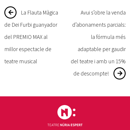
Navegació
La Flauta Màgica
Avui s’obre la venda
d'entrades
de Dei Furbi guanyador
d’abonaments parcials:
del PREMIO MAX al
la fórmula més
millor espectacle de
adaptable per gaudir
teatre musical
del teatre i amb un 15%
de descompte!