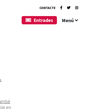
CONTACTE
Entrades
Menú
.
 també
ble en