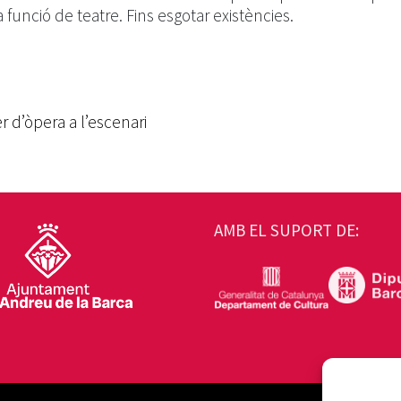
 funció de teatre. Fins esgotar existències.
er d’òpera a l’escenari
AMB EL SUPORT DE: