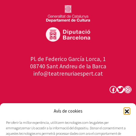
Pl. de Federico García Lorca, 1
08740 Sant Andreu de la Barca
info@teatrenuriaespert.cat
Faceboo
Twitte
Ins
Avís de cookies
Per oferir la millor experiència, utilitzem tecnologies com les galetes per
emmagatzemar i/o accedir a la informació del dispositiu. Donar el consentiment a
aquestes tecnologies ens permetrà processar dades com ara el comportament de