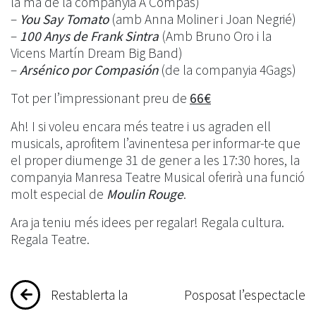
la mà de la companyia A Compás)
–
You Say Tomato
(amb Anna Moliner i Joan Negrié)
–
100 Anys de Frank Sintra
(Amb Bruno Oro i la
Vicens Martín Dream Big Band)
–
Arsénico por Compasión
(de la companyia 4Gags)
Tot per l’impressionant preu de
66€
Ah! I si voleu encara més teatre i us agraden ell
musicals, aprofitem l’avinentesa per informar-te que
el proper diumenge 31 de gener a les 17:30 hores, la
companyia Manresa Teatre Musical oferirà una funció
molt especial de
Moulin Rouge
.
Ara ja teniu més idees per regalar! Regala cultura.
Regala Teatre.
Navegació
Restablerta la
Posposat l’espectacle